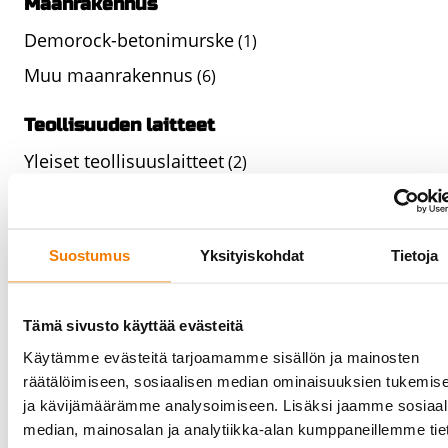
Maanrakennus
Demorock-betonimurske
(1)
Muu maanrakennus
(6)
Teollisuuden laitteet
Yleiset teollisuuslaitteet
(2)
Energiateollisuuden laitteistot
(1)
Elintarviketeollisuuden laitteet
(5)
Suostumus
Yksityiskohdat
Tietoja
Siltanosturit ja nostimet
(1)
Siltanosturit ja nostimet - Cloned
(0)
Tämä sivusto käyttää evästeitä
Siltanosturit ja nostimet - Cloned
(0)
Käytämme evästeitä tarjoamamme sisällön ja mainosten
Siltanosturit ja nostimet - Cloned
(0)
räätälöimiseen, sosiaalisen median ominaisuuksien tukemis
Siltanosturit ja nostimet - Cloned
ja kävijämäärämme analysoimiseen. Lisäksi jaamme sosiaal
(0)
median, mainosalan ja analytiikka-alan kumppaneillemme tie
Siltanosturit ja nostimet - Cloned
(0)