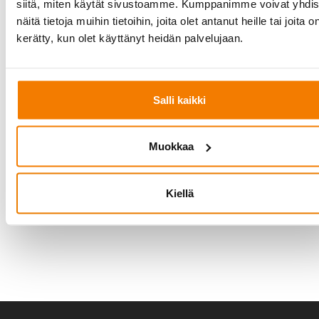
siitä, miten käytät sivustoamme. Kumppanimme voivat yhdis
Siltanosturit ja nostimet - Cloned
(1)
näitä tietoja muihin tietoihin, joita olet antanut heille tai joita o
kerätty, kun olet käyttänyt heidän palvelujaan.
Siltanosturit ja nostimet - Cloned
(1)
Varastointi ja
Salli kaikki
säilytys,
Siilot
Muokkaa
Kiellä
Tässä tuotekategoriassa ei ole vielä yhtään
tuotteita.