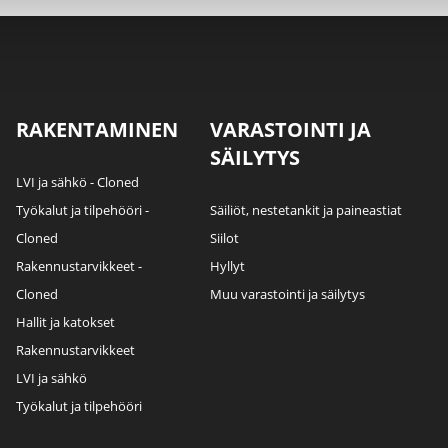
RAKENTAMINEN
VARASTOINTI JA
SÄILYTYS
LVI ja sähkö - Cloned
Työkalut ja tilpehööri -
Säiliöt, nestetankit ja paineastiat
Cloned
Siilot
Rakennustarvikkeet -
Hyllyt
Cloned
Muu varastointi ja säilytys
Hallit ja katokset
Rakennustarvikkeet
LVI ja sähkö
Työkalut ja tilpehööri