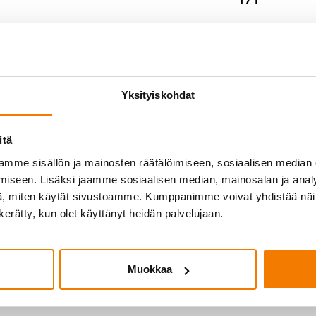
1 / 1
Yksityiskohdat
itä
mme sisällön ja mainosten räätälöimiseen, sosiaalisen median
iseen. Lisäksi jaamme sosiaalisen median, mainosalan ja analy
, miten käytät sivustoamme. Kumppanimme voivat yhdistää näitä t
n kerätty, kun olet käyttänyt heidän palvelujaan.
Muokkaa