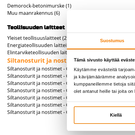
Demorock-betonimurske
(1)
Muu maanrakennus
(6)
Teollisuuden laitteet
Yleiset teollisuuslaitteet
(2)
Suostumus
Energiateollisuuden laitteistot
(1)
Elintarviketeollisuuden laitteet
(5)
Siltanosturit ja nostimet
(1)
Tämä sivusto käyttää eväste
Siltanosturit ja nostimet - Cloned
(0)
Käytämme evästeitä tarjoama
Siltanosturit ja nostimet - Cloned
(0)
ja kävijämäärämme analysoim
Siltanosturit ja nostimet - Cloned
(0)
kumppaneillemme tietoja siitä
Siltanosturit ja nostimet - Cloned
(0)
olet antanut heille tai joita o
Siltanosturit ja nostimet - Cloned
(0)
Siltanosturit ja nostimet - Cloned
(1)
Siltanosturit ja nostimet - Cloned
(1)
Kiellä