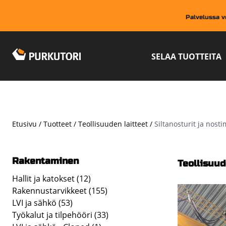
Hyppää
pääsisältöön
Palvelussa vo
SELAA TUOTTEITA
Etusivu
Tuotteet
Teollisuuden laitteet
Siltanosturit ja nosti
Murupolku
Rakentaminen
Teollisuud
Hallit ja katokset
(12)
Rakennustarvikkeet
(155)
LVI ja sähkö
(53)
Työkalut ja tilpehööri
(33)