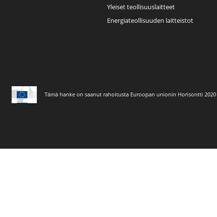
Yleiset teollisuuslaitteet
Energiateollisuuden laitteistot
Tämä hanke on saanut rahoitusta Euroopan unionin Horisontti 2020 