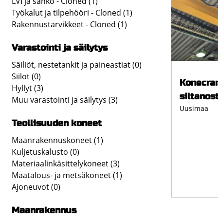
LVI ja sähkö - Cloned
(1)
Työkalut ja tilpehööri - Cloned
(1)
Rakennustarvikkeet - Cloned
(1)
Varastointi ja säilytys
Säiliöt, nestetankit ja paineastiat
(0)
Siilot
(0)
Konecran
Hyllyt
(3)
siltanos
Muu varastointi ja säilytys
(3)
Uusimaa
Teollisuuden koneet
Maanrakennuskoneet
(1)
Kuljetuskalusto
(0)
Materiaalinkäsittelykoneet
(3)
Maatalous- ja metsäkoneet
(1)
Ajoneuvot
(0)
Maanrakennus