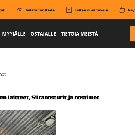
it:
Selata tuotteita
Jättää ilmoituksia
Käy
MYYJÄLLE
OSTAJALLE
TIETOJA MEISTÄ
met
en laitteet,
Siltanosturit ja nostimet