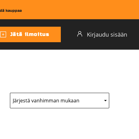
dä kauppaa
Kirjaudu sisään
Jätä ilmoitus