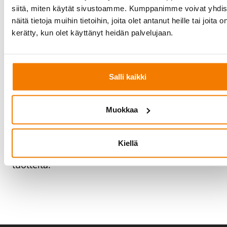
siitä, miten käytät sivustoamme. Kumppanimme voivat yhdis
Siltanosturit ja nostimet - Cloned
(1)
näitä tietoja muihin tietoihin, joita olet antanut heille tai joita o
Siltanosturit ja nostimet - Cloned
(1)
kerätty, kun olet käyttänyt heidän palvelujaan.
Teollisuuden laitteet,
Salli kaikki
Yleiset
teollisuuslaitteet
Muokkaa
Kiellä
Tässä tuotekategoriassa ei ole vielä yhtään
tuotteita.