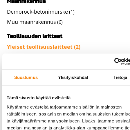
Maanrakennus
Demorock-betonimurske
(1)
Muu maanrakennus
(6)
Teollisuuden laitteet
Yleiset teollisuuslaitteet
(2)
Energiateollisuuden laitteistot
(1)
Elintarviketeollisuuden laitteet
(5)
Siltanosturit ja nostimet
(1)
Suostumus
Yksityiskohdat
Tietoja
Siltanosturit ja nostimet - Cloned
(0)
Siltanosturit ja nostimet - Cloned
(0)
Tämä sivusto käyttää evästeitä
Käytämme evästeitä tarjoamamme sisällön ja mainosten
Siltanosturit ja nostimet - Cloned
(0)
räätälöimiseen, sosiaalisen median ominaisuuksien tukemis
Siltanosturit ja nostimet - Cloned
(0)
ja kävijämäärämme analysoimiseen. Lisäksi jaamme sosiaal
Siltanosturit ja nostimet - Cloned
median, mainosalan ja analytiikka-alan kumppaneillemme tie
(0)