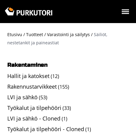
Hyppää
pääsisältöön
Etusivu
Tuotteet
Varastointi ja säilytys
Säiliöt,
Murupolku
nestetankit ja paineastiat
Rakentaminen
Hallit ja katokset
(12)
Rakennustarvikkeet
(155)
LVI ja sähkö
(53)
Työkalut ja tilpehööri
(33)
LVI ja sähkö - Cloned
(1)
Työkalut ja tilpehööri - Cloned
(1)