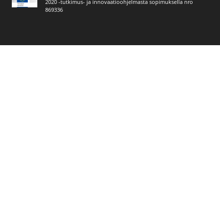
2020 -tutkimus- ja innovaatioohjelmasta sopimuksella nro
869336