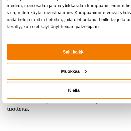
Siltanosturit ja nostimet - Cloned
median, mainosalan ja analytiikka-alan kumppaneillemme tie
(0)
siitä, miten käytät sivustoamme. Kumppanimme voivat yhdis
Siltanosturit ja nostimet - Cloned
(1)
näitä tietoja muihin tietoihin, joita olet antanut heille tai joita o
Siltanosturit ja nostimet - Cloned
(1)
kerätty, kun olet käyttänyt heidän palvelujaan.
Varastointi ja
Salli kaikki
säilytys,
Säiliöt,
nestetankit ja
paineastiat
Muokkaa
Kiellä
Tässä tuotekategoriassa ei ole vielä yhtään
tuotteita.