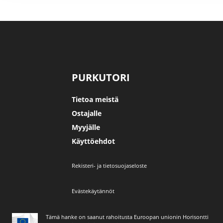
PURKUTORI
Tietoa meistä
Ostajalle
Myyjälle
Käyttöehdot
Rekisteri- ja tietosuojaseloste
Evästekäytännöt
Tämä hanke on saanut rahoitusta Euroopan unionin Horisontti