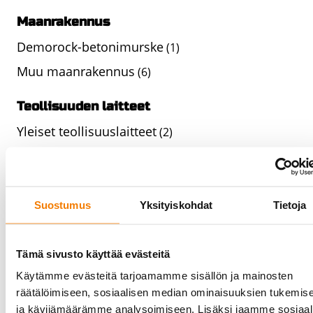
Maanrakennus
Demorock-betonimurske
(1)
Muu maanrakennus
(6)
Teollisuuden laitteet
Yleiset teollisuuslaitteet
(2)
Energiateollisuuden laitteistot
(1)
Elintarviketeollisuuden laitteet
(5)
Siltanosturit ja nostimet
(1)
Suostumus
Yksityiskohdat
Tietoja
Siltanosturit ja nostimet - Cloned
(0)
Siltanosturit ja nostimet - Cloned
(0)
Tämä sivusto käyttää evästeitä
Käytämme evästeitä tarjoamamme sisällön ja mainosten
Siltanosturit ja nostimet - Cloned
(0)
räätälöimiseen, sosiaalisen median ominaisuuksien tukemis
Siltanosturit ja nostimet - Cloned
(0)
ja kävijämäärämme analysoimiseen. Lisäksi jaamme sosiaal