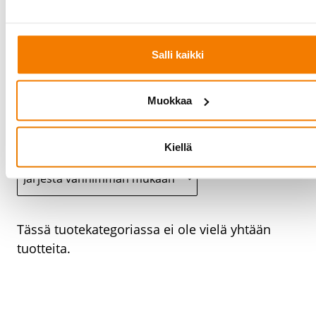
Siltanosturit ja nostimet - Cloned
(0)
Siltanosturit ja nostimet - Cloned
(1)
Salli kaikki
Siltanosturit ja nostimet - Cloned
(1)
Muokkaa
Teollisuuden laitteet,
Siltanosturit ja
nostimet - Cloned
Kiellä
Tässä tuotekategoriassa ei ole vielä yhtään
tuotteita.