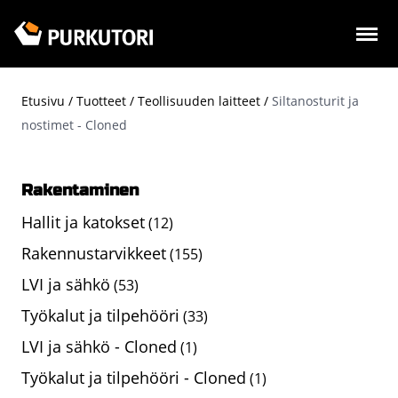
Hyppää
pääsisältöön
Etusivu
Tuotteet
Teollisuuden laitteet
Siltanosturit ja
Murupolku
nostimet - Cloned
Rakentaminen
Hallit ja katokset
(12)
Rakennustarvikkeet
(155)
LVI ja sähkö
(53)
Työkalut ja tilpehööri
(33)
LVI ja sähkö - Cloned
(1)
Työkalut ja tilpehööri - Cloned
(1)