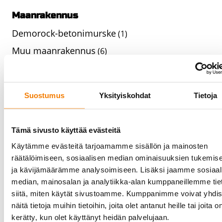
Maanrakennus
Demorock-betonimurske
(1)
Muu maanrakennus
(6)
Teollisuuden laitteet
Yleiset teollisuuslaitteet
(2)
Suostumus
Yksityiskohdat
Tietoja
Energiateollisuuden laitteistot
(1)
Elintarviketeollisuuden laitteet
(5)
Tämä sivusto käyttää evästeitä
Siltanosturit ja nostimet
(1)
Käytämme evästeitä tarjoamamme sisällön ja mainosten
räätälöimiseen, sosiaalisen median ominaisuuksien tukemis
Siltanosturit ja nostimet - Cloned
(0)
ja kävijämäärämme analysoimiseen. Lisäksi jaamme sosiaal
Siltanosturit ja nostimet - Cloned
(0)
median, mainosalan ja analytiikka-alan kumppaneillemme tie
siitä, miten käytät sivustoamme. Kumppanimme voivat yhdis
Siltanosturit ja nostimet - Cloned
(0)
näitä tietoja muihin tietoihin, joita olet antanut heille tai joita o
Siltanosturit ja nostimet - Cloned
(0)
kerätty, kun olet käyttänyt heidän palvelujaan.