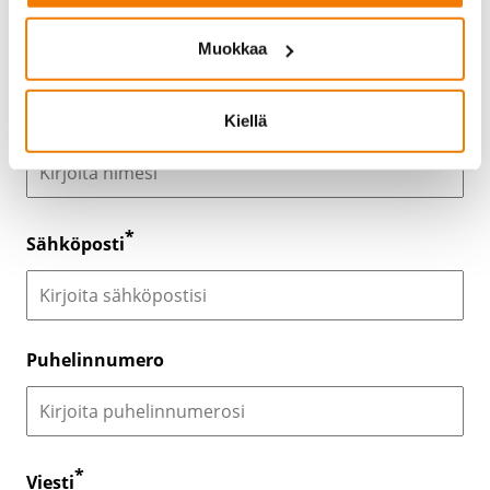
Wurth HSG 5 pro putoamissuojain/ turvatarrain
Muokkaa
Nimi
Kiellä
Sähköposti
Puhelinnumero
Viesti