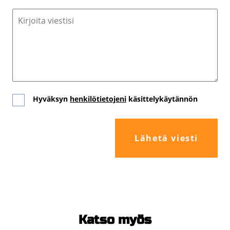
Hyväksyn
henkilötietojeni
käsittelykäytännön
Hyväksyn
käyttöehdot
Katso myös