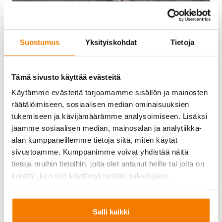
Suostumus
Yksityiskohdat
Tietoja
Tämä sivusto käyttää evästeitä
Käytämme evästeitä tarjoamamme sisällön ja mainosten
Käyttö- ja myyntiehdot
räätälöimiseen, sosiaalisen median ominaisuuksien
tukemiseen ja kävijämäärämme analysoimiseen. Lisäksi
jaamme sosiaalisen median, mainosalan ja analytiikka-
alan kumppaneillemme tietoja siitä, miten käytät
sivustoamme. Kumppanimme voivat yhdistää näitä
tietoja muihin tietoihin, joita olet antanut heille tai joita on
kerätty, kun olet käyttänyt heidän palvelujaan.
Haluan lisätietoja
Salli kaikki