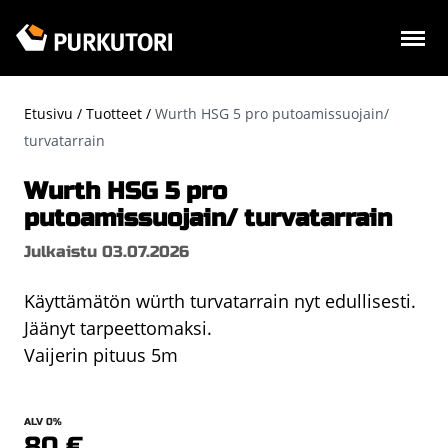
Hyppää
pääsisältöön
Etusivu
Tuotteet
Wurth HSG 5 pro putoamissuojain/
Murupolku
turvatarrain
Wurth HSG 5 pro
putoamissuojain/ turvatarrain
Julkaistu 03.07.2026
Käyttämätön würth turvatarrain nyt edullisesti.
Jäänyt tarpeettomaksi.
Vaijerin pituus 5m
ALV 0%
80 €