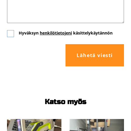
Hyväksyn
henkilötietojeni
käsittelykäytännön
Hyväksyn
käyttöehdot
Katso myös