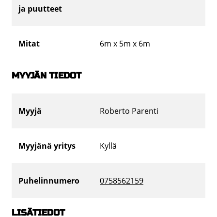
ja puutteet
Mitat
6m x 5m x 6m
MYYJÄN TIEDOT
Myyjä
Roberto Parenti
Myyjänä yritys
Kyllä
Puhelinnumero
0758562159
LISÄTIEDOT