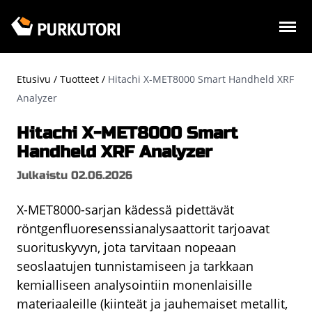
Hyppää
pääsisältöön
Etusivu
Tuotteet
Hitachi X-MET8000 Smart Handheld XRF
Murupolku
Analyzer
Hitachi X-MET8000 Smart
Handheld XRF Analyzer
Julkaistu 02.06.2026
X-MET8000-sarjan kädessä pidettävät
röntgenfluoresenssianalysaattorit tarjoavat
suorituskyvyn, jota tarvitaan nopeaan
seoslaatujen tunnistamiseen ja tarkkaan
kemialliseen analysointiin monenlaisille
materiaaleille (kiinteät ja jauhemaiset metallit,