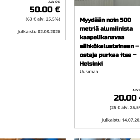
ALV 0%
50.00 €
(63 € alv. 25,5%)
Myydään noin 500
metriä alumiinista
Julkaistu 02.08.2026
kaapelikanavaa
sähkökalusteineen –
ostaja purkaa itse –
Helsinki
Uusimaa
ALV
20.00 
(25 € alv. 25,
Julkaistu 14.07.20