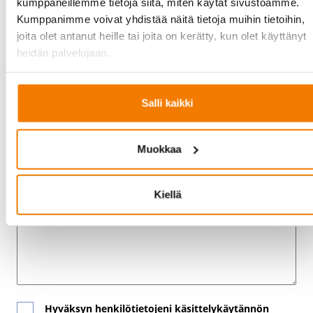
kumppaneillemme tietoja siitä, miten käytät sivustoamme.
Sähköposti
Kumppanimme voivat yhdistää näitä tietoja muihin tietoihin,
joita olet antanut heille tai joita on kerätty, kun olet käyttänyt
heidän palvelujaan.
Puhelinnumero
Salli kaikki
Muokkaa
Viesti
Kiellä
Hyväksyn
henkilötietojeni
käsittelykäytännön