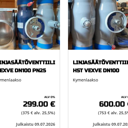
INJASÄÄTÖVENTTIILI
LINJASÄÄTÖVENTTII
EXVE DN100 PN25
HST VEXVE DN100
ymenlaakso
Kymenlaakso
ALV 0%
ALV
299.00 €
600.00 
(375 € alv. 25,5%)
(753 € alv. 25,
Julkaistu 09.07.2026
Julkaistu 09.07.20